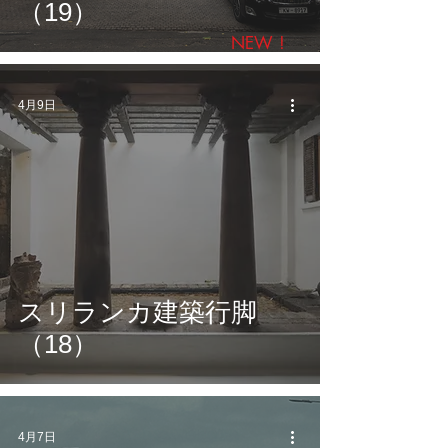
（19）
NEW !
4月9日
スリランカ建築行脚
（18）
4月7日