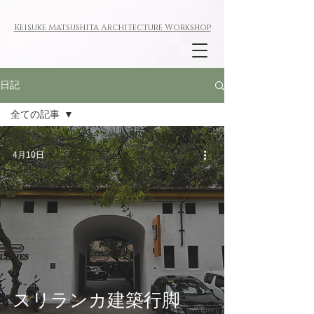
Keisuke
Matsushita
Architecture W
orkshop
日記
全ての記事
全ての記事
4月10日
今すぐ始める
コミュニティ
スリランカ建築行脚