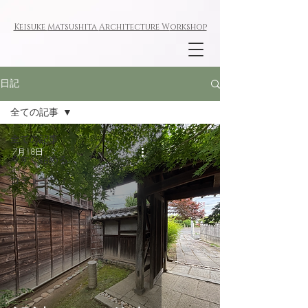
Keisuke
Matsushita
Architecture W
orkshop
日記
全ての記事
全ての記事
7月18日
今すぐ始める
コミュニティ