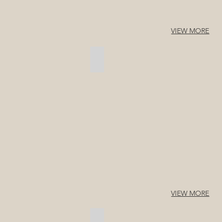
VIEW MORE
板橋の家 / 東京都板橋区
東
京
都・
板
橋
区
VIEW MORE
GABLES HOUSE / 群馬県高崎市