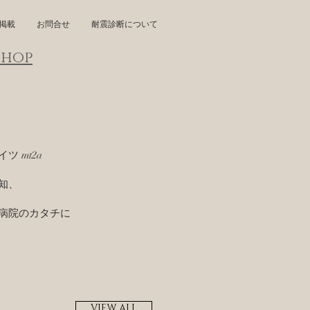
掲載
お問合せ
耐震診断について
shop
 mt2a
知、
病院のカタチに
VIEW ALL