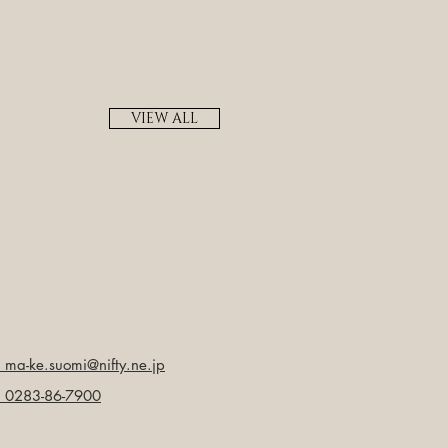
VIEW ALL
ma-ke.suomi@nifty.ne.jp
l: 0283-86-7900