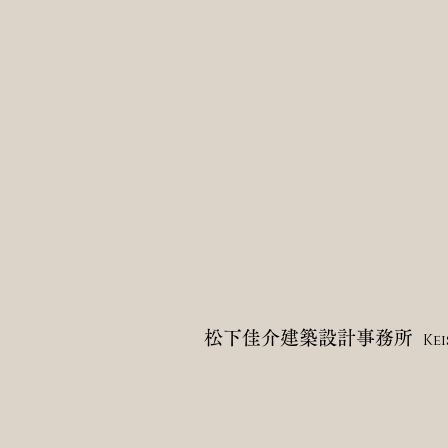
馬
県・
館
林
市
松下佳介建築設計事務所
Ke