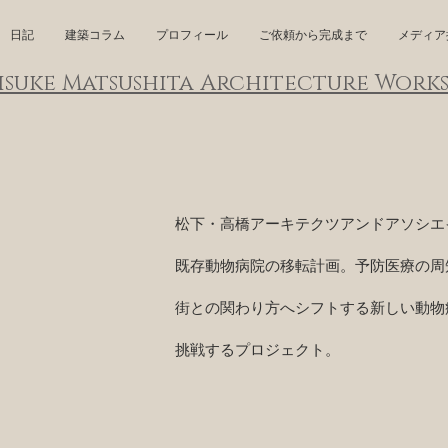
日記
建築コラム
プロフィール
ご依頼から完成まで
メディア
isuke
Matsushita
Architecture W
ork
松下・高橋アーキテクツアンドアソシエイツ
茨城県結城市
既存動物病院の移転計画。予防医療の周
街との関わり方へシフトす
る新しい動物
挑戦するプロジェクト。