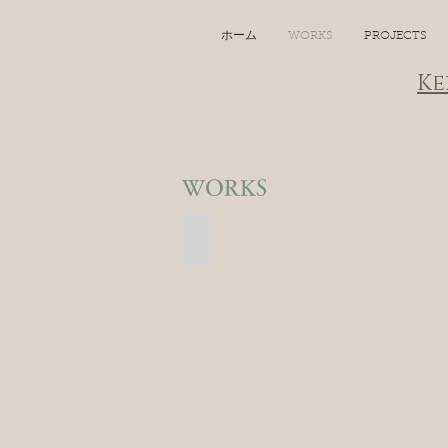
ホーム
WORKS
PROJECTS
Ke
WORKS
みくまりガーデンプロジェクト / 
茨
城
県・
結
城
市