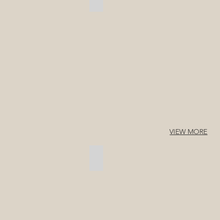
群
馬
県・
高
崎
市
VIEW MORE
前橋の町屋 / 群馬県前橋市