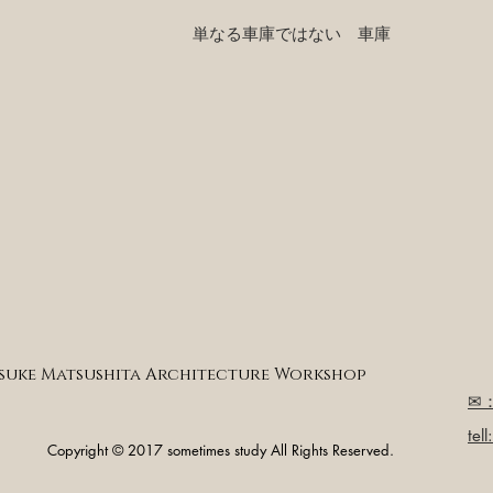
​単なる車庫ではない 車庫
isuke Matsushita Architecture Workshop
​✉：
tel
Copyright © 2017 sometimes study All Rights Reserved.