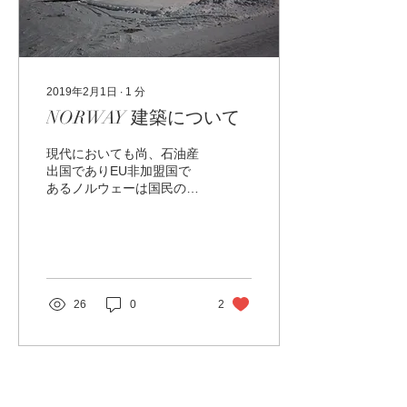
2019年2月1日
∙
1
分
NORWAY 建築について
現代においても尚、石油産
出国でありEU非加盟国で
あるノルウェーは国民の幸
福度が高く、福祉国家でも
ありデンマークなど同様に
病院、学校など無料である
事でも知られていますが、
案外、建築については知ら
れていません。現代建築家
26
0
2
ではスヴェレ・フェーンが
近年日本でも紹介され周知
されていま...
もっと見る