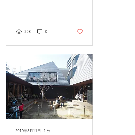
った墓地です。
Skogskyrkogardenという
場所にあります。 駅を降り
ると右手にお花屋さんがあ
り、その先を進むと火葬場
298
0
の入口が見えてきます。...
2019年3月11日
∙
1
分