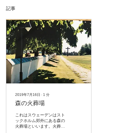
記事
2019年7月16日
∙
1
分
森の火葬場
これはスウェーデンはスト
ックホルム郊外にある森の
火葬場といいます。火葬場
と言っても世界遺産にもな