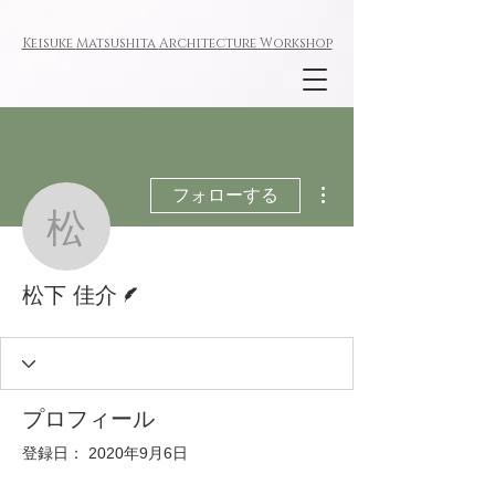
Keisuke
Matsushita
Architecture W
orkshop
その他
フォローする
松下 佳介
脚本
松下 佳介
プロフィール
登録日： 2020年9月6日