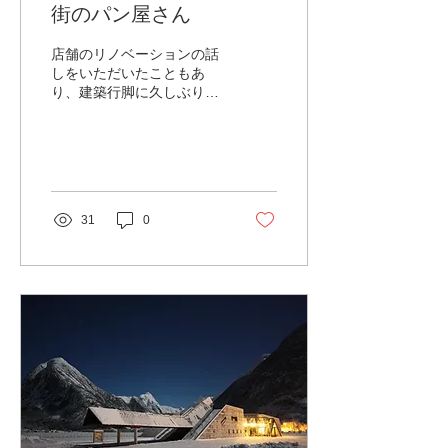
街のパン屋さん
店舗のリノベーションの話
しをいただいたこともあ
り、建築行脚に久しぶりに
行って参りました。谷尻誠
さん設計のひぐらしガーデ
ンです。 パン屋さんと本屋
さんが一緒になった店舗
で、中庭をコの字型に囲む
配置になっています。市街
31
0
地の高い建物に囲まれてい
ますが、ここだけ軒が低く
って気持ちの...