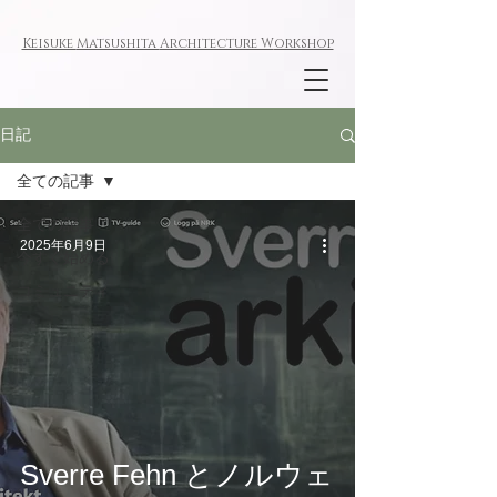
Keisuke
Matsushita
Architecture W
orkshop
日記
全ての記事
全ての記事
2025年6月9日
今すぐ始める
コミュニティ
Sverre Fehn とノルウェ