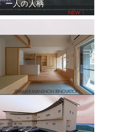
ー人の人柄
NEW !
ITABASHI MANSHON RINOVATION