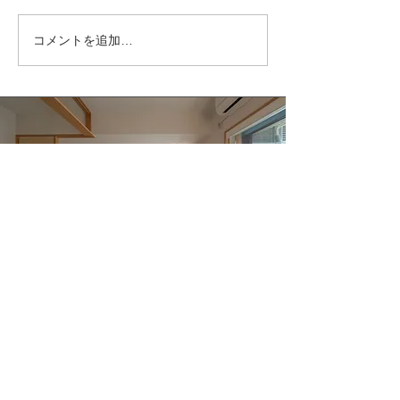
小川糸さんの家
コメントを追加…
ITABASHI MANSHON RINOVATION