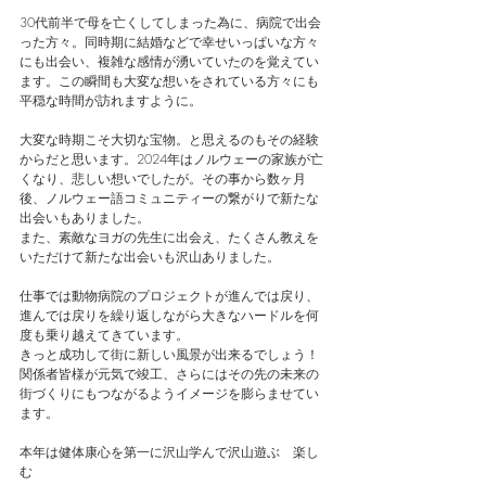
30代前半で母を亡くしてしまった為に、病院で出会
った方々。同時期に結婚などで幸せいっぱいな方々
にも出会い、複雑な感情が湧いていたのを覚えてい
ます。この瞬間も大変な想いをされている方々にも
平穏な時間が訪れますように。
大変な時期こそ大切な宝物。と思えるのもその経験
からだと思います。2024年はノルウェーの家族が亡
くなり、悲しい想いでしたが。その事から数ヶ月
後、ノルウェー語コミュニティーの繋がりで新たな
出会いもありました。
また、素敵なヨガの先生に出会え、たくさん教えを
いただけて新たな出会いも沢山ありました。
仕事では動物病院のプロジェクトが進んでは戻り、
進んでは戻りを繰り返しながら大きなハードルを何
度も乗り越えてきています。
きっと成功して街に新しい風景が出来るでしょう！
関係者皆様が元気で竣工、さらにはその先の未来の
街づくりにもつながるようイメージを膨らませてい
ます。
本年は健体康心を第一に沢山学んで沢山遊ぶ　楽し
む