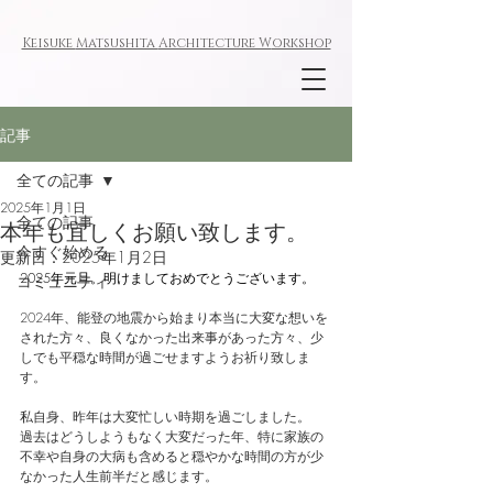
Keisuke
Matsushita
Architecture W
orkshop
記事
全ての記事
2025年1月1日
全ての記事
本年も宜しくお願い致します。
今すぐ始める
更新日：
2025年1月2日
2025年元旦。明けましておめでとうございます。
コミュニティ
2024年、能登の地震から始まり本当に大変な想いを
された方々、良くなかった出来事があった方々、少
しでも平穏な時間が過ごせますようお祈り致しま
す。
私自身、昨年は大変忙しい時期を過ごしました。
過去はどうしようもなく大変だった年、特に家族の
不幸や自身の大病も含めると穏やかな時間の方が少
なかった人生前半だと感じます。